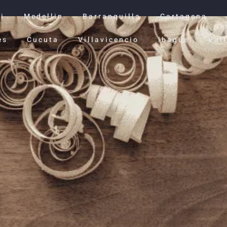
i
Medellin
Barranquilla
Cartagena
es
Cucuta
Villavicencio
Ibague
Val