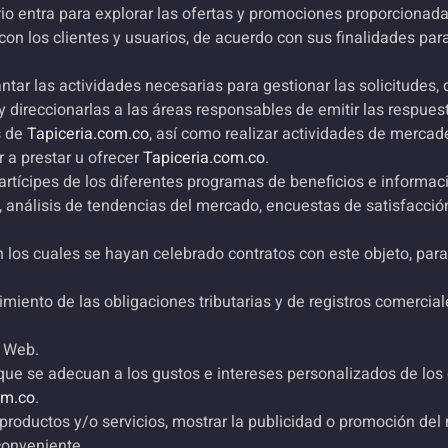
rio entra para explorar las ofertas y promociones proporcionad
on los clientes y usuarios, de acuerdo con sus finalidades para 
ntar las actividades necesarias para gestionar las solicitudes
, y direccionarlas a las áreas responsables de emitir las respue
s de
Tapiceria.com.co
, así como realizar actividades de mercad
r a prestar u ofrecer
Tapiceria.com.co
.
 partícipes de los diferentes programas de beneficios e informa
, análisis de tendencias del mercado, encuestas de satisfacción
 los cuales se hayan celebrado contratos con este objeto, para
miento de las obligaciones tributarias y de registros comercial
o Web.
que se adecuan a los gustos e intereses personalizados de los 
om.co
.
roductos y/o servicios, mostrar la publicidad o promoción del
conveniente.