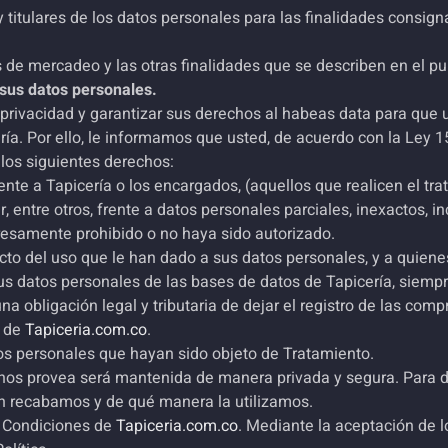
y titulares de los datos personales para las finalidades consign
s de mercadeo y las otras finalidades que se describen en el pu
 sus datos personales.
rivacidad y garantizar sus derechos al habeas data para que 
ería. Por ello, le informamos que usted, de acuerdo con la Ley 
 los siguientes derechos:
rente a Tapicería o los encargados, (aquellos que realicen el t
, entre otros, frente a datos personales parciales, inexactos, 
resamente prohibido o no haya sido autorizado.
cto del uso que le han dado a sus datos personales, y a quiene
 sus datos personales de las bases de datos de Tapicería, siemp
a obligación legal y tributaria de dejar el registro de las compr
s de
Tapiceria.com.co
.
tos personales que hayan sido objeto de Tratamiento.
 nos provea será mantenida de manera privada y segura. Para da
n recabamos y de qué manera la utilizamos.
y Condiciones de
Tapiceria.com.co
. Mediante la aceptación de 