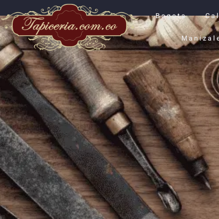
Bogota
Cal
Manizal