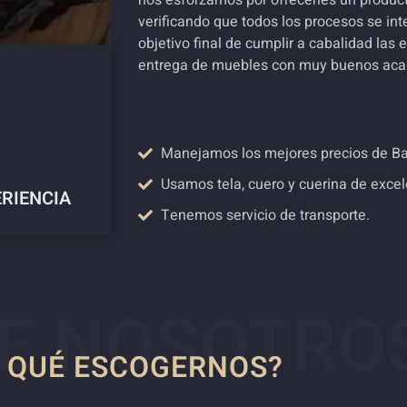
nos esforzamos por ofrecerles un product
verificando que todos los procesos se in
objetivo final de cumplir a cabalidad las 
entrega de muebles con muy buenos aca
Manejamos los mejores precios de Bar
Usamos tela, cuero y cuerina de excel
ERIENCIA
Tenemos servicio de transporte.
E NOSOTRO
 QUÉ ESCOGERNOS?