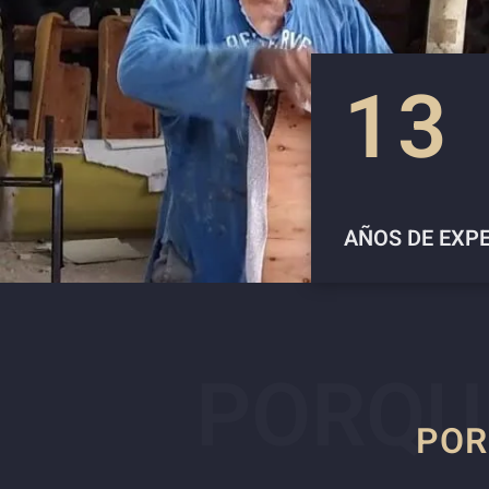
13
AÑOS DE EXP
PORQU
POR