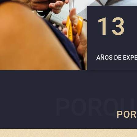
13
AÑOS DE EXP
PORQU
POR