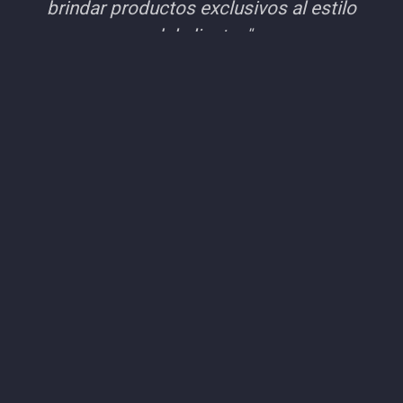
brindar productos exclusivos al estilo
del cliente.."
ADMINISTRADOR
LISTO PARA DARLE
NUEVA VIDA A SUS
MUEBLES?