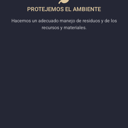
PROTEJEMOS EL AMBIENTE
Hacemos un adecuado manejo de residuos y de los
recursos y materiales.
GARANTIA
Le garantizamos nuestro trabajo y siempre estamos
atentos para atender sus solicitudes.
LEGAL
Nuestra empresa cumple la normatividad vigente