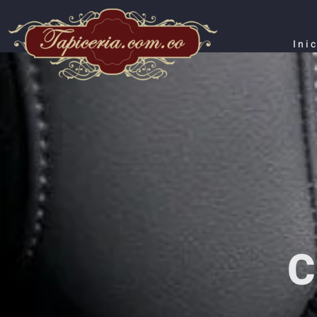
Ini
C