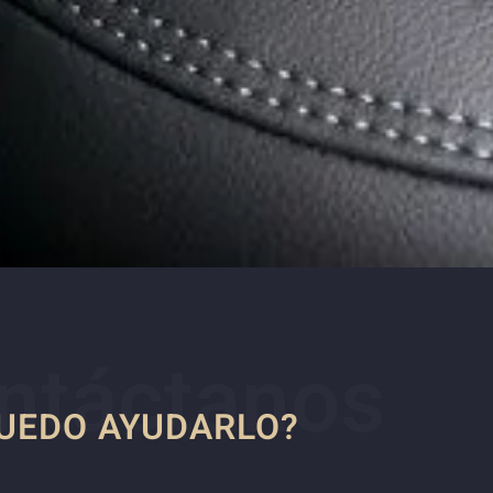
ntáctanos
UEDO AYUDARLO?