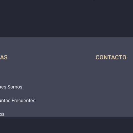
NAS
CONTACTO
nes Somos
untas Frecuentes
os
acto