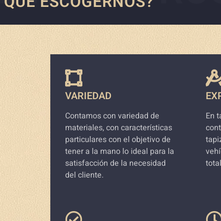
 QUÉ ESCOGERNOS?
VARIEDAD
EX
Contamos con variedad de
En t
materiales, con características
con
particulares con el objetivo de
tapi
tener a la mano lo ideal para la
vehí
satisfacción de la necesidad
tota
del cliente.