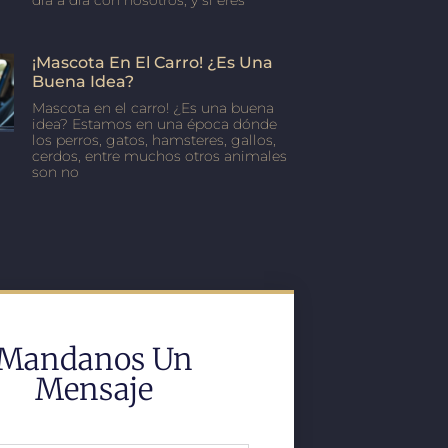
día a día con nosotros, y si eres
¡Mascota En El Carro! ¿Es Una
Buena Idea?
Mascota en el carro! ¿Es una buena
idea? Estamos en una época dónde
los perros, gatos, hamsteres, gallos,
cerdos, entre muchos otros animales
son no
Mandanos Un
Mensaje