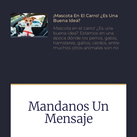
¡Mascota En El Carro! ¿Es Una
Buena Idea?
Mascota en el carro! ¿Es una
buena idea? Estamos en una
época dónde los perros, gatos,
hamsteres, gallos, cerdos, entre
muchos otros animales son no
Mandanos Un
Mensaje