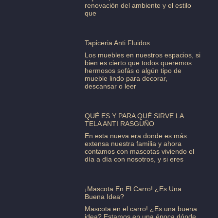
renovación del ambiente y el estilo
que
Tapiceria Anti Fluidos.
Los muebles en nuestros espacios, si
bien es cierto que todos queremos
hermosos sofás o algún tipo de
mueble lindo para decorar,
descansar o leer
QUÉ ES Y PARA QUÉ SIRVE LA
TELA ANTI RASGUÑO
En esta nueva era donde es más
extensa nuestra familia y ahora
contamos con mascotas viviendo el
día a día con nosotros, y si eres
¡Mascota En El Carro! ¿Es Una
Buena Idea?
Mascota en el carro! ¿Es una buena
idea? Estamos en una época dónde